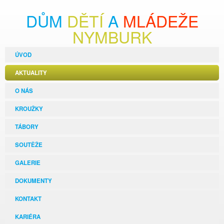
DŮM
DĚTÍ
A
MLÁDEŽE
NYMBURK
ÚVOD
AKTUALITY
O NÁS
KROUŽKY
TÁBORY
SOUTĚŽE
GALERIE
DOKUMENTY
KONTAKT
KARIÉRA