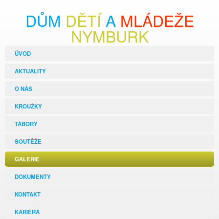
DŮM
DĚTÍ
A
MLÁDEŽE
NYMBURK
ÚVOD
AKTUALITY
O NÁS
KROUŽKY
TÁBORY
SOUTĚŽE
GALERIE
DOKUMENTY
KONTAKT
KARIÉRA