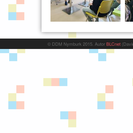
© DDM Nymburk 2015. Autor
BLCnet
(Davi