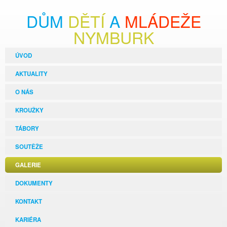
DŮM
DĚTÍ
A
MLÁDEŽE
NYMBURK
ÚVOD
AKTUALITY
O NÁS
KROUŽKY
TÁBORY
SOUTĚŽE
GALERIE
DOKUMENTY
KONTAKT
KARIÉRA