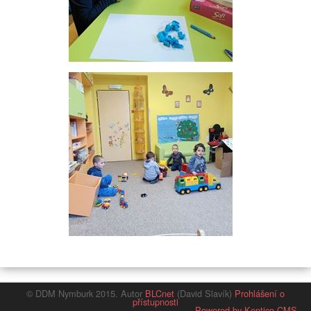
© DDM Nymburk 2015. Autor
BLCnet
(David Slavík)
Prohlášení o
přístupnosti
Powered by Kentico CMS