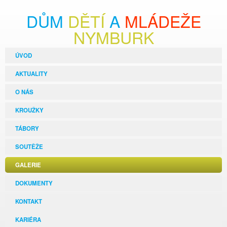
DŮM
DĚTÍ
A
MLÁDEŽE
NYMBURK
ÚVOD
AKTUALITY
O NÁS
KROUŽKY
TÁBORY
SOUTĚŽE
GALERIE
DOKUMENTY
KONTAKT
KARIÉRA