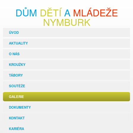
DŮM
DĚTÍ
A
MLÁDEŽE
NYMBURK
ÚVOD
AKTUALITY
O NÁS
KROUŽKY
TÁBORY
SOUTĚŽE
GALERIE
DOKUMENTY
KONTAKT
KARIÉRA