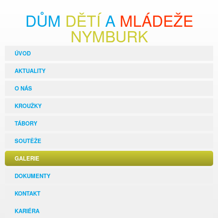
DŮM
DĚTÍ
A
MLÁDEŽE
NYMBURK
ÚVOD
AKTUALITY
O NÁS
KROUŽKY
TÁBORY
SOUTĚŽE
GALERIE
DOKUMENTY
KONTAKT
KARIÉRA