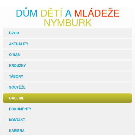
DŮM
DĚTÍ
A
MLÁDEŽE
NYMBURK
ÚVOD
AKTUALITY
O NÁS
KROUŽKY
TÁBORY
SOUTĚŽE
GALERIE
DOKUMENTY
KONTAKT
KARIÉRA