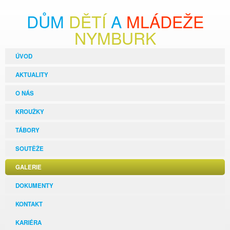
DŮM
DĚTÍ
A
MLÁDEŽE
NYMBURK
ÚVOD
AKTUALITY
O NÁS
KROUŽKY
TÁBORY
SOUTĚŽE
GALERIE
DOKUMENTY
KONTAKT
KARIÉRA