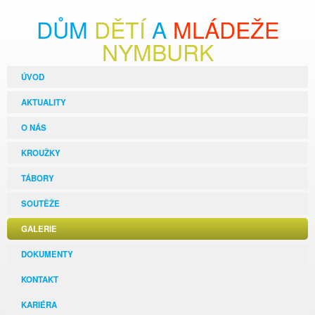
DŮM
DĚTÍ
A
MLÁDEŽE
NYMBURK
ÚVOD
AKTUALITY
O NÁS
KROUŽKY
TÁBORY
SOUTĚŽE
GALERIE
DOKUMENTY
KONTAKT
KARIÉRA