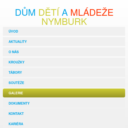
DŮM
DĚTÍ
A
MLÁDEŽE
NYMBURK
ÚVOD
AKTUALITY
O NÁS
KROUŽKY
TÁBORY
SOUTĚŽE
GALERIE
DOKUMENTY
KONTAKT
KARIÉRA