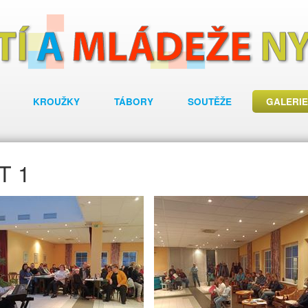
KROUŽKY
TÁBORY
SOUTĚŽE
GALERIE
T 1