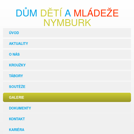
DŮM
DĚTÍ
A
MLÁDEŽE
NYMBURK
ÚVOD
AKTUALITY
O NÁS
KROUŽKY
TÁBORY
SOUTĚŽE
GALERIE
DOKUMENTY
KONTAKT
KARIÉRA