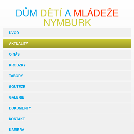
DŮM
DĚTÍ
A
MLÁDEŽE
NYMBURK
ÚVOD
AKTUALITY
O NÁS
KROUŽKY
TÁBORY
SOUTĚŽE
GALERIE
DOKUMENTY
KONTAKT
KARIÉRA